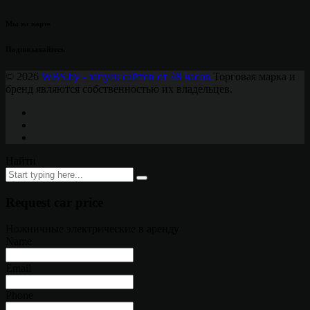
Мы на карте
Подписывайтесь
© 2026
WBS.by - запуск сайтов от 48 часов.
Торговая марка и
бренд являются собственностью их владельцев.
Найти
Request car price
Ножничные электрические в аренду
Name
Email
Phone